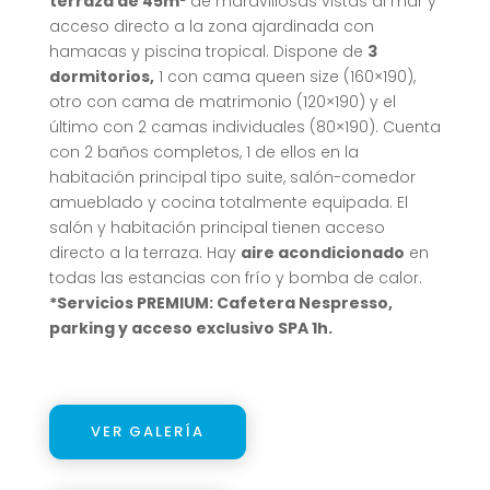
terraza de 45m²
de maravillosas vistas al mar y
acceso directo a la zona ajardinada con
hamacas y piscina tropical. Dispone de
3
dormitorios,
1 con cama queen size (160×190),
otro con cama de matrimonio (120×190) y el
último con 2 camas individuales (80×190). Cuenta
con 2 baños completos,
1 de ellos en la
habitación principal tipo suite,
salón-comedor
amueblado y cocina totalmente equipada. El
salón y habitación principal tienen acceso
directo a la terraza. Hay
aire acondicionado
en
todas las estancias con frío y bomba de calor.
*Servicios PREMIUM: Cafetera Nespresso,
parking y acceso exclusivo SPA 1h.
VER GALERÍA