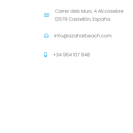
Carrer dels Murs, 4 Alcossebre

12579 Castellón, España
info@azaharbeach.com

+34 964 107 848
