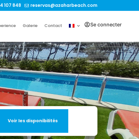
4 107 848
reservas@azaharbeach.com

Se connecter
perience
Galerie
Contact
Voir les disponibilités