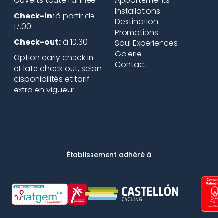
Ouverts toute l’année
Appartements
Installations
Check-in:
à partir de
Destination
17.00
Promotions
Check-out:
à 10.30
Soul Experiences
Galerie
Option early check in
Contact
et late check out, selon
disponibilités et tarif
extra en vigueur
Établissement adhéré à