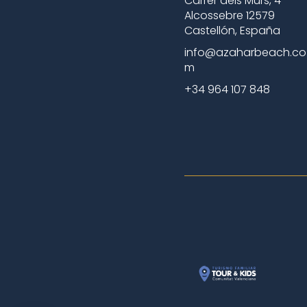
Carrer dels Murs, 4
Alcossebre 12579
Castellón, España
info@azaharbeach.co
m
+34 964 107 848